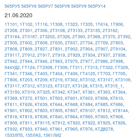
565РУ5
565РУ6
565РУ7
565РУ8
565РУ9
565РУ14
21.06.2020
1Т101
,
1Т102
,
1Т116
,
1Т308
,
1Т323
,
1Т335
,
1Т614
,
1Т906
,
2Т208
,
2Т301
,
2Т306
,
2Т3108
,
2Т3133
,
2Т3135
,
2Т3162
,
2Т3164
,
2Т3187
,
2Т3202
,
2Т326
,
2Т360
,
2Т368
,
2Т370
,
2Т392
,
2Т505
,
2Т602
,
2Т608
,
2Т630
,
2Т637
,
2Т704
,
2Т709
,
2Т803
,
2Т808
,
2Т809
,
2Т827
,
2Т831
,
2Т902
,
2Т904
,
2Т907
,
2Т9104
,
2Т9117
,
2Т912
,
2Т917
,
2Т919
,
2Т929
,
2Т934
,
2Т937
,
2Т938
,
2Т942
,
2Т944
,
2Т946
,
2Т963
,
2Т975
,
2Т977
,
2Т986
,
2Т998
,
544УД2
,
ГТ124
,
ГТ2308
,
ГТ309
,
ГТ311
,
ГТ313
,
ГТ322
,
ГТ329
,
ГТ341
,
ГТ346
,
ГТ403
,
ГТ404
,
ГТ406
,
ГТ4125
,
ГТ703
,
ГТ705
,
ГТ806
,
КТ203
,
КТ209
,
КТ219
,
КТ302
,
КТ3102
,
КТ3107
,
КТ3109
,
КТ3117
,
КТ312
,
КТ3123
,
КТ3127
,
КТ3128
,
КТ315
,
КТ315_1
,
КТ3150
,
КТ319
,
КТ325
,
КТ342
,
КТ347
,
КТ361
,
КТ363
,
КТ364
,
КТ369
,
КТ372
,
КТ501
,
КТ503
,
КТ601
,
КТ603
,
КТ606
,
КТ610
,
КТ611
,
КТ626
,
КТ639
,
КТ644
,
КТ668
,
КТ684
,
КТ685
,
КТ686
,
КТ801
,
КТ802
,
КТ803
,
КТ805
,
КТ807
,
КТ8107
,
КТ812
,
КТ8144
,
КТ818
,
КТ819
,
КТ838
,
КТ840
,
КТ864
,
КТ865
,
КТ903
,
КТ908
,
КТ909
,
КТ911
,
КТ9115
,
КТ912
,
КТ920
,
КТ922
,
КТ925
,
КТ926
,
КТ932
,
КТ933
,
КТ940
,
КТ961
,
КТ965
,
КТ976
,
КТД8278
,
1533ЛП5
,
155ЛА3
,
1561ЛИ2