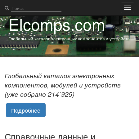
Toggl
navig
Elcomps.com
Глобальный каталог электронных компонентов и устройств
Глобальный каталог электронных
компонентов, модулей и устройств
(уже собрано 214`925)
Подробнее
Справочные данные и