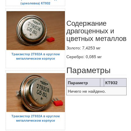
(цоколевка) КТ932
Содержание
драгоценных и
цветных металлов
Золото: 7,4253 мг
Транзистор 2Т932А в круглом
Серебро: 0,085 мг
металлическом корпусе
Параметры
Параметр
КТ932
Ничего не найдено.
Транзистор 2Т932А в круглом
металлическом корпусе