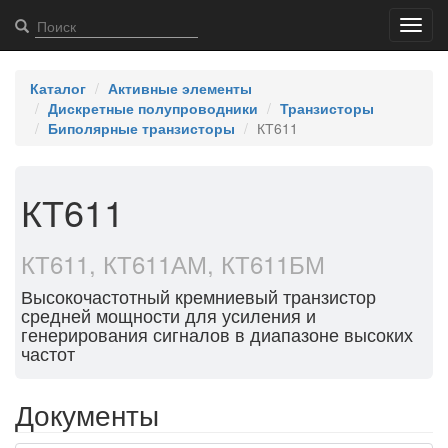
Toggl
navig
Каталог
Активные элементы
Дискретные полупроводники
Транзисторы
Биполярные транзисторы
КТ611
КТ611
КТ611, КТ611АМ, КТ611БМ
Высокочастотный кремниевый транзистор
средней мощности для усиления и
генерирования сигналов в диапазоне высоких
частот
Документы