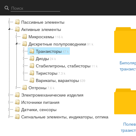
Транзисторы - Elcomps.com
Пассивные элементы
Активные элементы
Микросхемы
116 k
Дискретные полупроводники
91 k
Транзисторы
47 k
Диоды
24 k
Биполя
Стабилитроны, стабисторы
11 k
транзис
Тиристоры
7.3 k
Варикапы, варакторы
639
Оптроны
7.6 k
Электромеханические изделия
Источники питания
Датчики, сенсоры
Сигнальные элементы, индикаторы, оптика
Полев
тразис