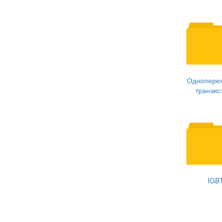
Однопере
транзис
IGB