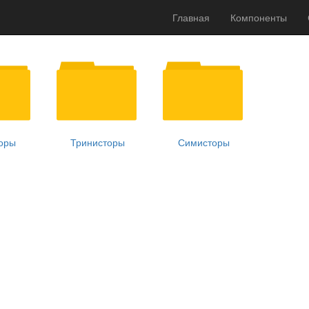
Главная
Компоненты
оры
Тринисторы
Симисторы