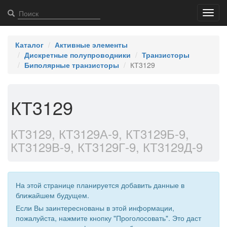
Toggl
navig
Каталог
Активные элементы
Дискретные полупроводники
Транзисторы
Биполярные транзисторы
КТ3129
КТ3129
КТ3129, КТ3129А-9, КТ3129Б-9,
КТ3129В-9, КТ3129Г-9, КТ3129Д-9
На этой странице планируется добавить данные в
ближайшем будущем.
Если Вы заинтереснованы в этой информации,
пожалуйста, нажмите кнопку "Проголосовать". Это даст